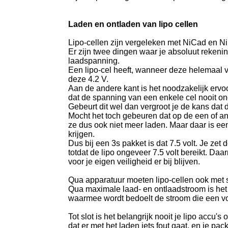
Laden en ontladen van lipo cellen
Lipo-cellen zijn vergeleken met NiCad en NiM
Er zijn twee dingen waar je absoluut reken
laadspanning.
Een lipo-cel heeft, wanneer deze helemaal vo
deze 4.2 V.
Aan de andere kant is het noodzakelijk ervo
dat de spanning van een enkele cel nooit on
Gebeurt dit wel dan vergroot je de kans dat
Mocht het toch gebeuren dat op de een of an
ze dus ook niet meer laden. Maar daar is een
krijgen.
Dus bij een 3s pakket is dat 7.5 volt. Je zet
totdat de lipo ongeveer 7.5 volt bereikt. Da
voor je eigen veiligheid er bij blijven.
Qua apparatuur moeten lipo-cellen ook met s
Qua maximale laad- en ontlaadstroom is het 
waarmee wordt bedoelt de stroom die een voll
Tot slot is het belangrijk nooit je lipo accu
dat er met het laden iets fout gaat, en je pac