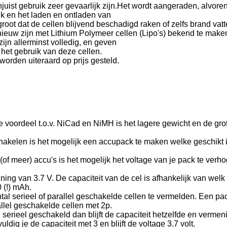
juist gebruik zeer gevaarlijk zijn.Het wordt aangeraden, alvore
ik en het laden en ontladen van
groot dat de cellen blijvend beschadigd raken of zelfs brand vatt
euw zijn met Lithium Polymeer cellen (Lipo's) bekend te maken
zijn allerminst volledig, en geven
et gebruik van deze cellen.
worden uiteraard op prijs gesteld.
e voordeel t.o.v. NiCad en NiMH is het lagere gewicht en de gro
schakelen is het mogelijk een accupack te maken welke geschikt 
of meer) accu's is het mogelijk het voltage van je pack te verhog
ng van 3.7 V. De capaciteit van de cel is afhankelijk van welk t
 (!) mAh.
al serieel of parallel geschakelde cellen te vermelden. Een pac
allel geschakelde cellen met 2p.
erieel geschakeld dan blijft de capaciteit hetzelfde en vermeni
dig je de capaciteit met 3 en blijft de voltage 3.7 volt.