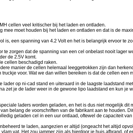
H cellen veel kritischer bij het laden en ontladen.
ing mee moet houden bij het laden en ontladen en dat is de ma
l is, een spanning van 4.2 Volt en het is belangrijk ervoor te 
or te zorgen dat de spanning van een cel onbelast nooit lager w
der de 2.5V komt.
 de cellen beschadigd raken.
dere manier de cellen helemaal leeggetrokken zijn dan herkend 
 truckje voor. Wat we dan willen bereiken is dat de cellen een m
 de lader op ni-cad stand en uiteraard in de laagste laadstand m
arna zet je de lader weer in de gewone lipo laadstand en kun je
peciale laders worden geladen, en het is dus niet mogelijk dit
van belang de voorschriften van de fabrikant aan te houden. D
edig geladen cel in een uur ontlaad, oftewel de capaciteit van
's onbeheerd te laden, aangezien er altijd (ongeacht het altijd op
k vlam vat. Het zou jammer zijn als hierdoor je huis afbrand, of er