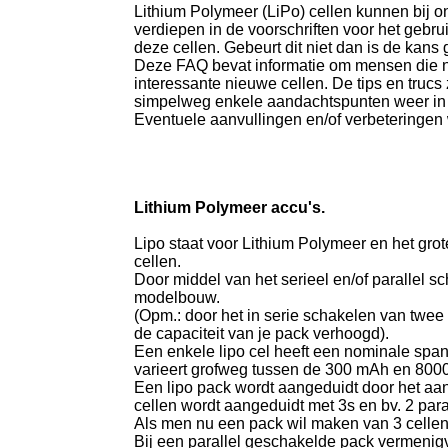
Lithium Polymeer (LiPo) cellen kunnen bij on
verdiepen in de voorschriften voor het gebru
deze cellen. Gebeurt dit niet dan is de kans 
Deze FAQ bevat informatie om mensen die ni
interessante nieuwe cellen. De tips en trucs 
simpelweg enkele aandachtspunten weer in h
Eventuele aanvullingen en/of verbeteringen 
Lithium Polymeer accu's.
Lipo staat voor Lithium Polymeer en het grot
cellen.
Door middel van het serieel en/of parallel 
modelbouw.
(Opm.: door het in serie schakelen van twee (
de capaciteit van je pack verhoogd).
Een enkele lipo cel heeft een nominale spanni
varieert grofweg tussen de 300 mAh en 8000
Een lipo pack wordt aangeduidt door het aant
cellen wordt aangeduidt met 3s en bv. 2 par
Als men nu een pack wil maken van 3 cellen s
Bij een parallel geschakelde pack vermenigvul