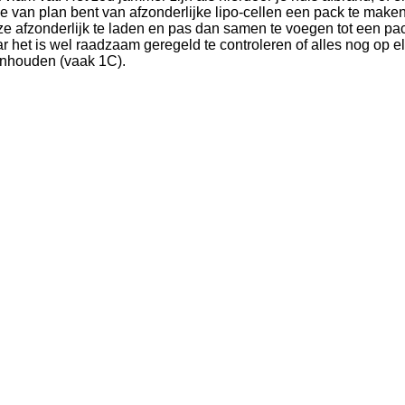
e van plan bent van afzonderlijke lipo-cellen een pack te maken, 
r ze afzonderlijk te laden en pas dan samen te voegen tot een pa
maar het is wel raadzaam geregeld te controleren of alles nog op 
anhouden (vaak 1C).