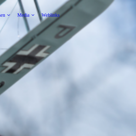
sen
Media
Weblinks