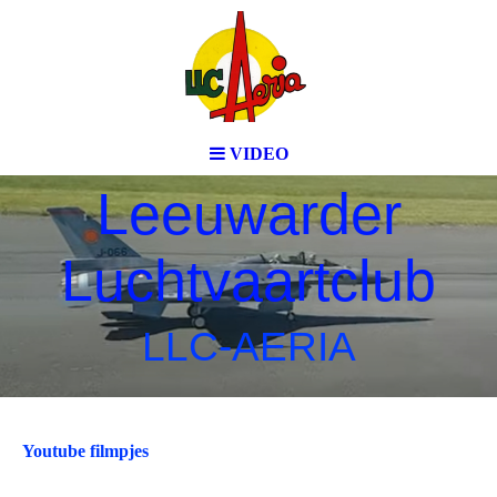
VIDEO
Leeuwarder
Luchtvaartclub
LLC-AERIA
Youtube filmpjes