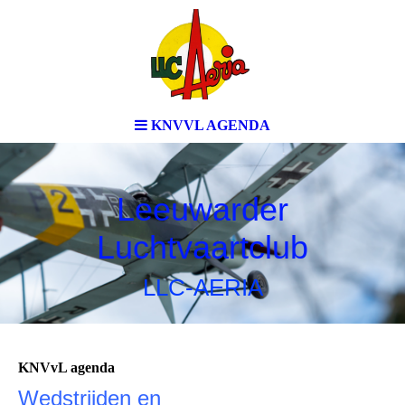
KNVVL AGENDA
Leeuwarder
Luchtvaartclub
LLC-AERIA
KNVvL agenda
Wedstrijden en